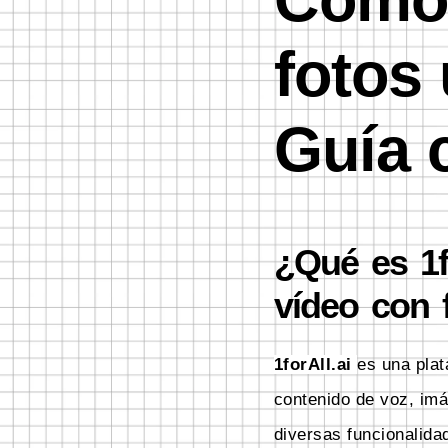
fotos 
Guía 
¿Qué es 1f
vídeo con 
1forAll.ai
es una plata
contenido de voz, imá
diversas funcionalida